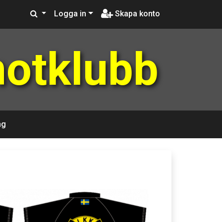
Logga in
Skapa konto
notklubb
ng