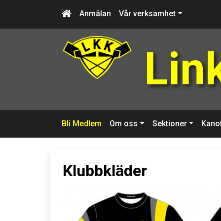
Anmälan
Vår verksamhet
Lin
Bli Medlem
Om oss
Sektioner
Kano
Klubbkläder