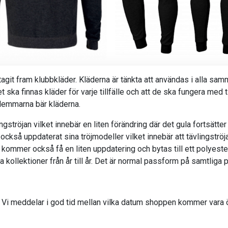
agit fram klubbkläder. Kläderna är tänkta att användas i alla sa
t ska finnas kläder för varje tillfälle och att de ska fungera med
dlemmarna bär kläderna.
gströjan vilket innebär en liten förändring där det gula fortsätte
 också uppdaterat sina tröjmodeller vilket innebär att tävlingströ
 kommer också få en liten uppdatering och bytas till ett polyester
 kollektioner från år till år. Det är normal passform på samtliga 
Vi meddelar i god tid mellan vilka datum shoppen kommer vara öp