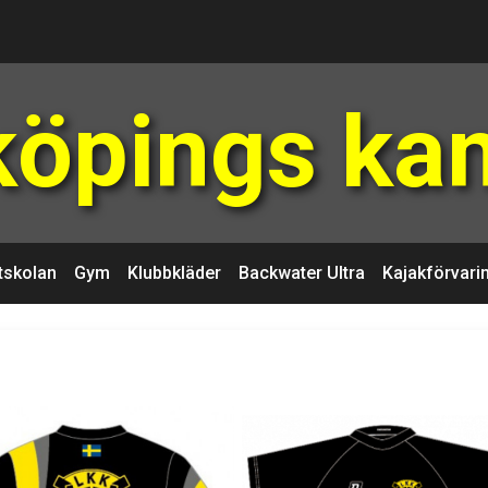
köpings ka
tskolan
Gym
Klubbkläder
Backwater Ultra
Kajakförvari