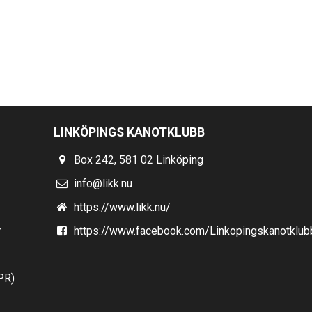
LINKÖPINGS KANOTKLUBB
Box 242, 581 02 Linköping
info@likk.nu
https://www.likk.nu/
r
https://www.facebook.com/Linkopingskanotklub
PR)