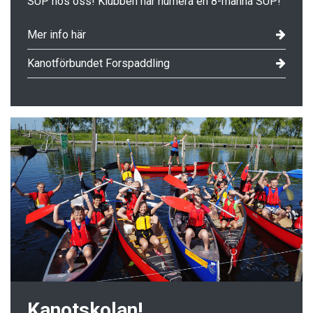
SUP hos oss! Klubben har numera en 8-manna SUP!
Mer info här
Kanotförbundet Forspaddling
Kanotskolan!