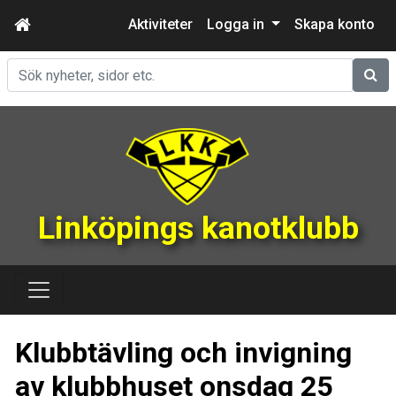
Aktiviteter
Logga in
Skapa konto
Sök
Linköpings kanotklubb
Klubbtävling och invigning
av klubbhuset onsdag 25