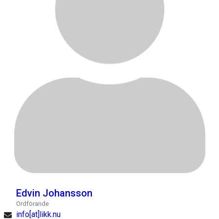
Edvin Johansson
Ordförande
info[at]likk.nu