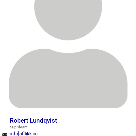
Robert Lundqvist
Suppleant
info[at]likk.nu