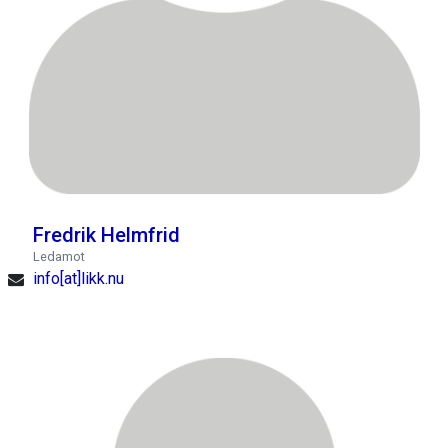
Fredrik Helmfrid
Ledamot
info[at]likk.nu