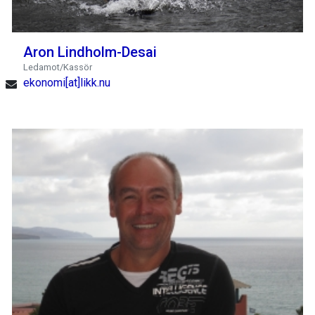
Aron Lindholm-Desai
Ledamot/Kassör
ekonomi[at]likk.nu