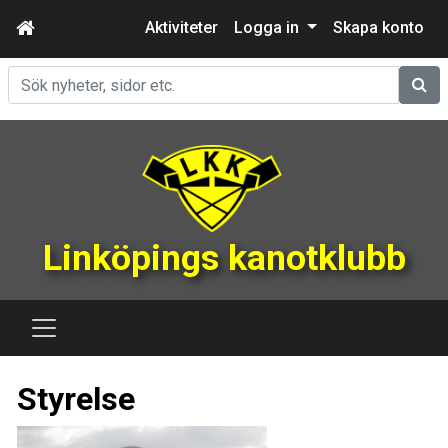
Aktiviteter
Logga in
Skapa konto
Sök
Linköpings kanotklubb
Styrelse