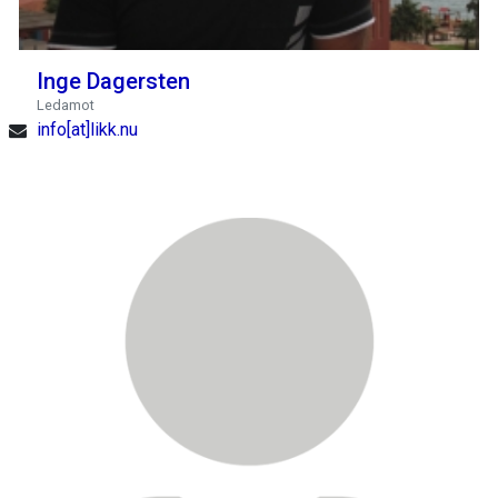
Inge Dagersten
Ledamot
info[at]likk.nu