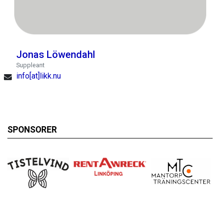
Jonas Löwendahl
Suppleant
info[at]likk.nu
SPONSORER