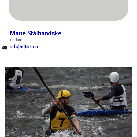
Marie Stålhandske
Ledamot
info[at]likk.nu