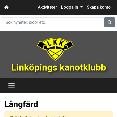
Aktiviteter
Logga in
Skapa konto
Sök
Linköpings kanotklubb
Långfärd