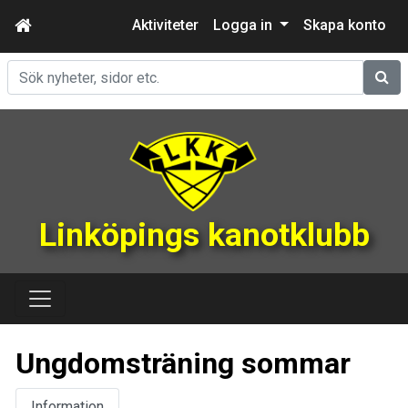
Aktiviteter
Logga in
Skapa konto
Sök
Linköpings kanotklubb
Ungdomsträning sommar
Information